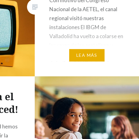
Con motivo del Congreso
Nacional de la AETEL, el canal
regional visitó nuestras
instalaciones El IBGM de
Valladolid ha vuelto a colarse en
las casas de los castellano y
leoneses gracias al informativo
LEA MÁS
de La 7 de RTVCyL. En este caso
las protagonistas han sido
nuestras técnicos de la Sala
Blanca, que han explicado
a el
cómo…
ced!
id hemos
r la