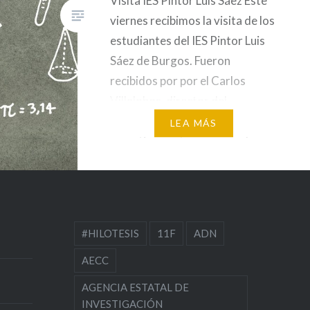
Visita IES Pintor Luis Sáez Este
viernes recibimos la visita de los
estudiantes del IES Pintor Luis
Sáez de Burgos. Fueron
recibidos por por el Carlos
Villalobos, director del
Instituto, para posteriormente
LEA MÁS
repartirse en tres grupos de
investigación: Mucosal
immunology lab, Cáncer
hereditario y Terapia Celular.
Todos ellos pasaron por los
#HILOTESIS
11F
ADN
diferentes espacios de trabajo…
AECC
AGENCIA ESTATAL DE
INVESTIGACIÓN