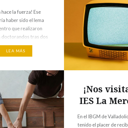
 hace la fuerza! Ese
ría haber sido el lema
entro que realizaron
 doctorandos tras dos
compartir
LEA MÁS
ciones, conocimientos
como estudiantes del
a de Doctorado en
ación Biomédica de la
¡Nos visit
dad de Valladolid,
o en Cuéllar. Laura
IES La Mer
a, investigadora del
Valladolid e IP del
En el IBGM de Valladol
tenido el placer de recibi