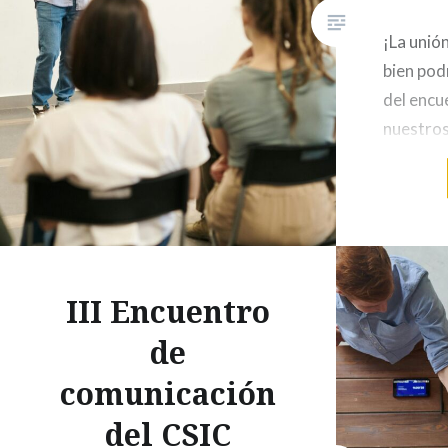
¡La unión
bien pod
del encu
nuestros
días de 
presenta
e ideas 
Program
Investig
III Encuentro
Universi
realizad
de
Senovill
comunicación
IBGM de 
grupo…
del CSIC