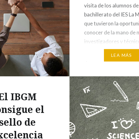
visita de los alumnos de
bachillerato del IES La 
que tuvieron la oportun
conocer de la mano de 
investigadores y técnic
labor de investigación c
LEA MÁS
que realizamos en el Ins
Bajo la responsable de e
de iniciativas,…
El IBGM
onsigue el
sello de
xcelencia