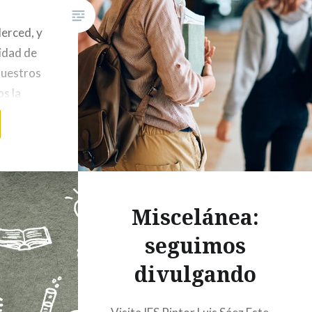
Merced, y
idad de
nuestros
os la
ientífica
tituto.
ste tipo
Miscelánea:
seguimos
divulgando