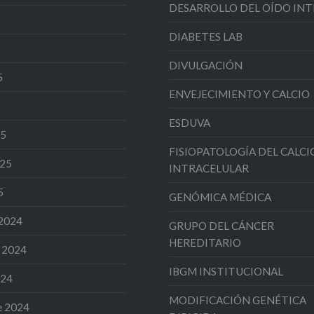
DESARROLLO DEL OÍDO IN
 IBGM de Valladolid ha
nocido con el el sello
DIABETES LAB
lencia ASPIRA-MaX
DIVULGACIÓN
arba, lo marca su paso a
5
ENVEJECIMIENTO Y CALCIO
da etapa del Proyecto
IC,…
ESDUVA
25
FISIOPATOLOGÍA DEL CALCI
025
INTRACELULAR
5
GENÓMICA MÉDICA
 2024
GRUPO DEL CÁNCER
HEREDITARIO
 2024
IBGM INSTITUCIONAL
024
MODIFICACIÓN GENÉTICA
e 2024