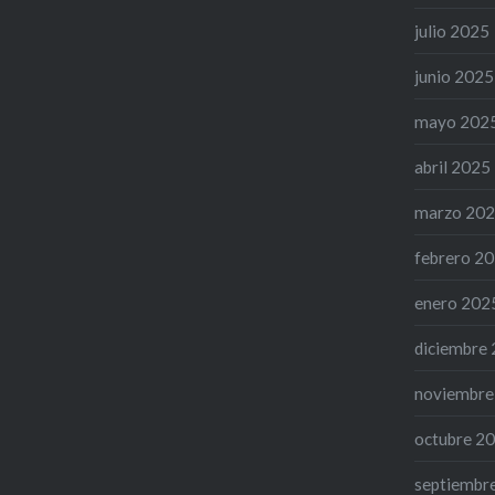
barba El
julio 2025
sido reco
junio 2025
de exce
Josefa B
mayo 202
la segun
abril 2025
MaX-CS
marzo 20
febrero 2
enero 202
diciembre
noviembre
octubre 2
septiembr