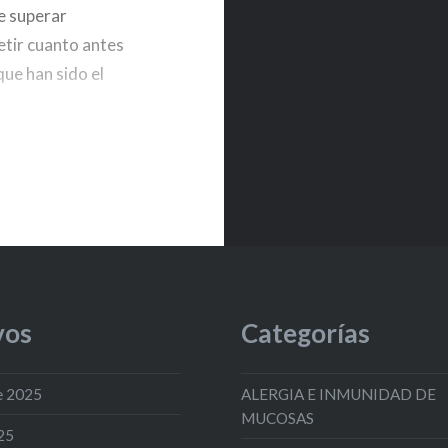
e superar
tir cuanto antes
ue han sido el
antes queremos
r hacerlo
de…
vos
Categorías
e 2025
ALERGIA E INMUNIDAD DE
MUCOSAS
25