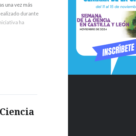
as una vez más
realizado durante
niciativa ha
odas las edades,
su líneas de…
 Ciencia