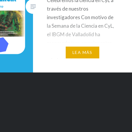
Celebremos la ciencia en CyL a
través de nuestros
investigadores Con motivo de
la Semana de la Ciencia en CyL,
el IBGM de Valladolid ha
preparado tres emocionantes
actividades para todas las
LEA MÁS
edades junto a sus
investigadores. Descúbrelas a
continuación y únete a la
celebración del conocimiento y
la investigación: ¿En qué nos
parecemos a…