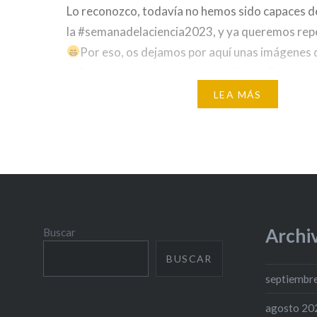
Lo reconozco, todavía no hemos sido capaces d
la #semanadelaciencia2023, y ya queremos repe
Por eso, os dejamos por aquí unas imágenes q
reflejo de estos días tan maravillosos. Eso sí, 
dar las gracias a las investigadoras de los
LEA MÁS
grupos @muc.immunologylab y @celeganslab po
posible. ¡Gran trabajo! Grupo de Inmunología 
Archi
Buscar
BUSCAR
septiembr
agosto 20