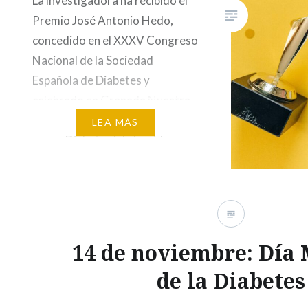
La investigadora ha recibido el
Premio José Antonio Hedo,
concedido en el XXXV Congreso
Nacional de la Sociedad
Española de Diabetes y
celebrado en Granada Nuestra
Dra. Beatriz Merino Antolín, del
LEA MÁS
grupo Diabetes lab, ha sido
galardonada con el prestigioso
Premio José Antonio Hedo de la
FSED, un reconocimiento que
celebra su dedicación y trabajo…
14 de noviembre: Día
de la Diabetes