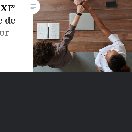
XXI”
Consejo Superior de…
e de
or
ticipa el
 las
cas del
adolid,
mplar
ril El
icas
selección