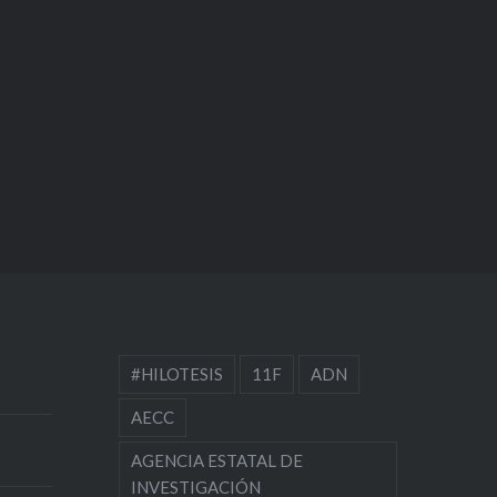
rmedades
ias del
cada
to…
#HILOTESIS
11F
ADN
AECC
AGENCIA ESTATAL DE
INVESTIGACIÓN