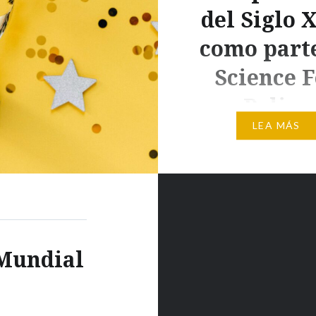
del Siglo 
como part
Science F
Policy
LEA MÁS
El informe, en el que par
grupo Fisiopatología de
enfermedades metabóli
IBGM CSIC-UVa de Vall
será recogido en un eje
publicado en el mes de ab
 Mundial
Consejo Superior de
Investigaciones Científ
(CSIC) ha anunciado la 