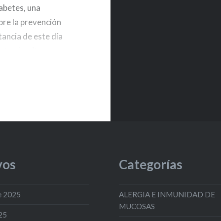
iabetes, una
de la propuesta «Enfe
obre la prevención
Metabólicas: las epidem
ancia de este día
Siglo XXI» como desta
estro Instituto se
contribución al proyec
es Lab,…
vos
Categorías
e 2025
ALERGIA E INMUNIDAD DE
MUCOSAS
25