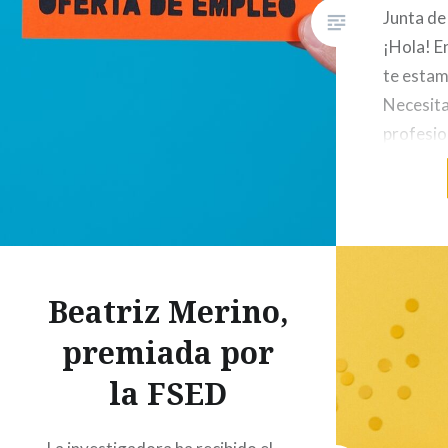
Junta de
¡Hola! E
te estam
Necesit
profesio
parte de
concreta
Fisiopat
enferme
el tu mo
Beatriz Merino,
más? Ech
premiada por
la FSED