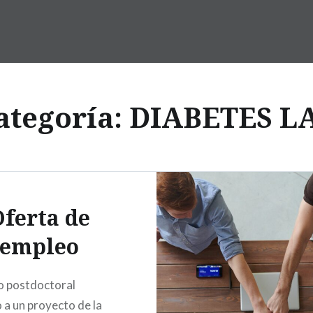
ategoría:
DIABETES L
ferta de
empleo
o postdoctoral
 a un proyecto de la