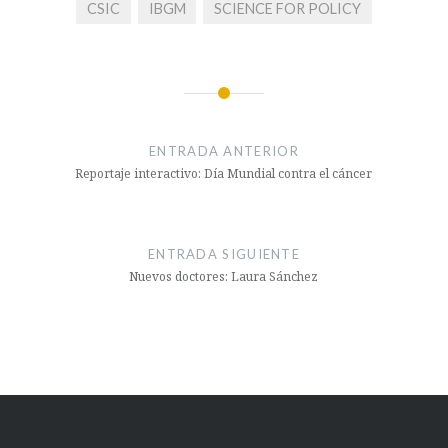
CSIC
IBGM
SCIENCE FOR POLICY
Navegación
de
ENTRADA ANTERIOR
entradas
Reportaje interactivo: Día Mundial contra el cáncer
ENTRADA SIGUIENTE
Nuevos doctores: Laura Sánchez