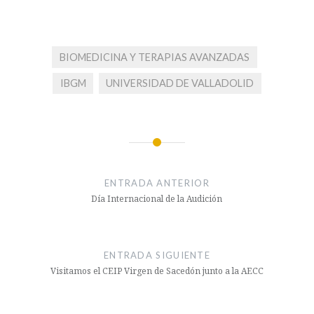
BIOMEDICINA Y TERAPIAS AVANZADAS
IBGM
UNIVERSIDAD DE VALLADOLID
Navegación
de
ENTRADA ANTERIOR
entradas
Día Internacional de la Audición
ENTRADA SIGUIENTE
Visitamos el CEIP Virgen de Sacedón junto a la AECC