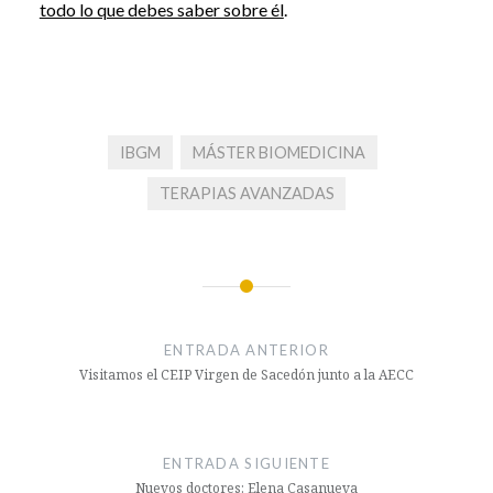
todo lo que debes saber sobre él
.
IBGM
MÁSTER BIOMEDICINA
TERAPIAS AVANZADAS
Navegación
de
ENTRADA ANTERIOR
entradas
Visitamos el CEIP Virgen de Sacedón junto a la AECC
ENTRADA SIGUIENTE
Nuevos doctores: Elena Casanueva