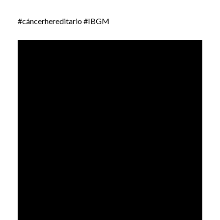
#cáncerhereditario #IBGM