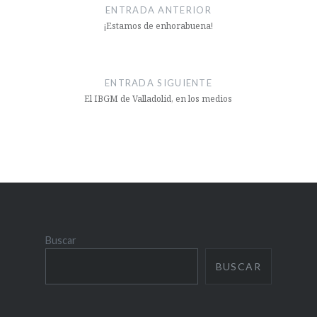
de
ENTRADA ANTERIOR
entradas
¡Estamos de enhorabuena!
ENTRADA SIGUIENTE
El IBGM de Valladolid, en los medios
Buscar
BUSCAR