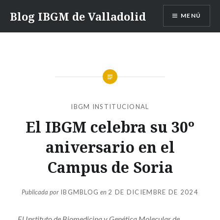
Saltar
Blog IBGM de Valladolid
MENÚ
contenido
IBGM INSTITUCIONAL
El IBGM celebra su 30º
aniversario en el
Campus de Soria
Publicada por
IBGMBLOG
en
2 DE DICIEMBRE DE 2024
El Instituto de Biomedicina y Genética Molecular de