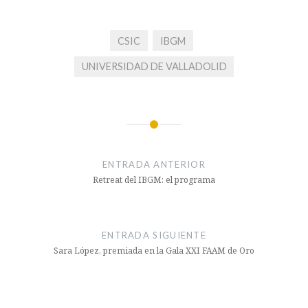
CSIC
IBGM
UNIVERSIDAD DE VALLADOLID
Navegación
de
ENTRADA ANTERIOR
entradas
Retreat del IBGM: el programa
ENTRADA SIGUIENTE
Sara López, premiada en la Gala XXI FAAM de Oro