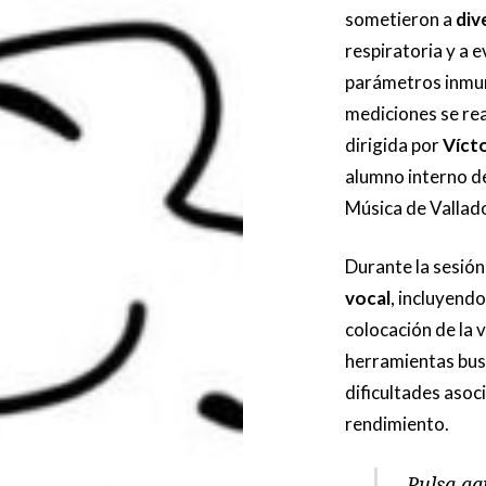
sometieron a
div
respiratoria y a 
parámetros inmun
mediciones se rea
dirigida por
Víct
alumno interno de
Música de Vallado
Durante la sesió
vocal
, incluyendo
colocación de la 
herramientas busc
dificultades asoci
rendimiento.
Pulsa aqu