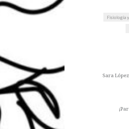
Fisiología 
Navegación
de
entradas
Sara López
¡Par