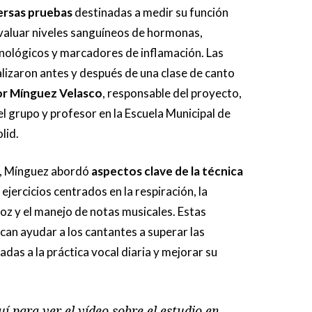
ersas pruebas
destinadas a medir su función
evaluar niveles sanguíneos de hormonas,
ológicos y marcadores de inflamación. Las
lizaron antes y después de una clase de canto
or Mínguez Velasco
, responsable del proyecto,
l grupo y profesor en la Escuela Municipal de
lid.
n, Mínguez abordó
aspectos clave de la técnica
 ejercicios centrados en la respiración, la
voz y el manejo de notas musicales. Estas
an ayudar a los cantantes a superar las
adas a la práctica vocal diaria y mejorar su
í para ver el vídeo sobre el estudio en