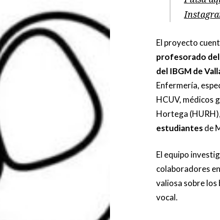
Instagr
El proyecto cuent
profesorado del
del IBGM de Vall
Enfermería, espec
HCUV, médicos ge
Hortega (HURH)
estudiantes
de M
El equipo investi
colaboradores en
valiosa sobre los 
vocal.