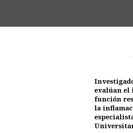
Investigado
evalúan el 
función res
la inflamac
especialist
Universita