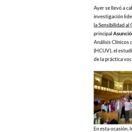
Ayer se llevó a c
investigación lid
la Sensibilidad a
principal
Asunció
Análisis Clínicos 
(HCUV), el estud
de la práctica voc
En esta ocasión, 