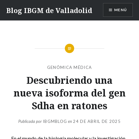
Saltar
Blog IBGM de Valladolid
MENÚ
contenido
GENÓMICA MÉDICA
Descubriendo una
nueva isoforma del gen
Sdha en ratones
Publicada por
IBGMBLOG
en
24 DE ABRIL DE 2025
En el mundo de la biología molecular y la investigación