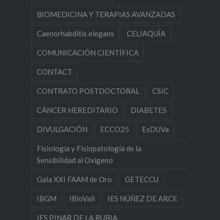
BIOMEDICINA Y TERAPIAS AVANZADAS
Caenorhabditis elegans
CELIAQUÍA
COMUNICACIÓN CIENTÍFICA
CONTACT
CONTRATO POSTDOCTORAL
CSIC
CÁNCER HEREDITARIO
DIABETES
DIVULGACIÓN
ECCO25
EsDUVa
Fisiología y Fisiopatología de la
Sensibilidad al Oxígeno
Gala XXI FAAM de Oro
GETECCU
IBGM
IBioVall
IES NÚÑEZ DE ARCE
IES PINAR DE LA RUBIA