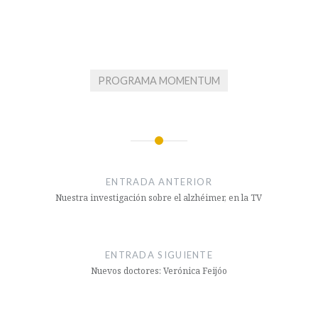
PROGRAMA MOMENTUM
Navegación
de
ENTRADA ANTERIOR
entradas
Nuestra investigación sobre el alzhéimer, en la TV
ENTRADA SIGUIENTE
Nuevos doctores: Verónica Feijóo