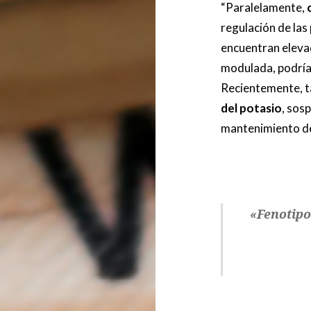
“Paralelamente,
regulación de la
encuentran elevado
modulada, podría 
Recientemente, t
del potasio
, sos
mantenimiento de
«Fenotipo