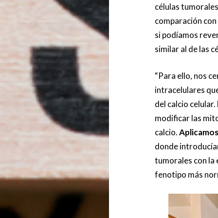
células tumorales
comparación con l
si podíamos reve
similar al de las c
“Para ello, nos c
intracelulares qu
del calcio celular
modificar las mit
calcio.
Aplicamos
donde introducía
tumorales con la 
fenotipo más norm