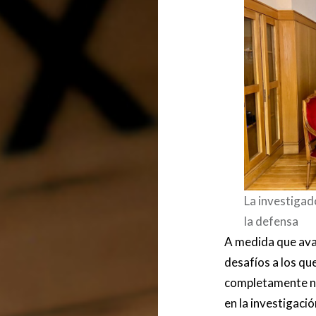
La investigado
la defensa
A medida que ava
desafíos a los qu
completamente nu
en la investigaci