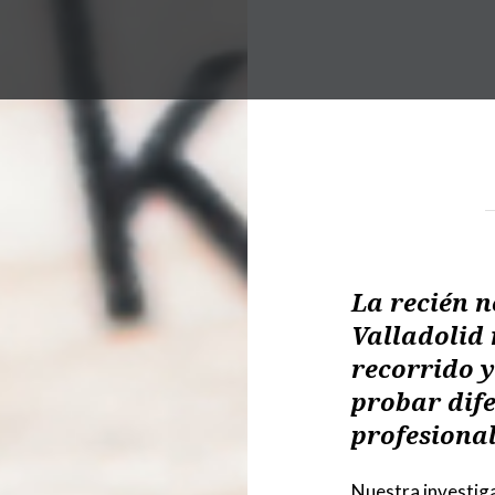
La recién 
Valladolid
recorrido y
probar dife
profesiona
Nuestra investiga