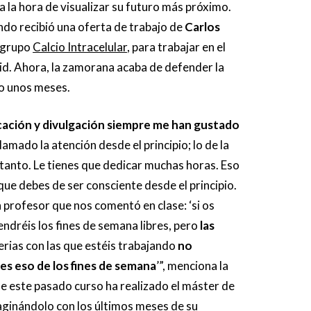
 a la hora de visualizar su futuro más próximo.
do recibió una oferta de trabajo de
Carlos
l grupo
Calcio Intracelular
, para trabajar en el
id. Ahora, la zamorana acaba de defender la
lo unos meses.
ación y divulgación siempre me han gustado
lamado la atención desde el principio; lo de la
 tanto. Le tienes que dedicar muchas horas. Eso
 que debes de ser consciente desde el principio.
profesor que nos comentó en clase: ‘si os
endréis los fines de semana libres, pero
las
erias con las que estéis trabajando
no
s eso de los fines de semana
’”, menciona la
e este pasado curso ha realizado el máster de
ginándolo con los últimos meses de su