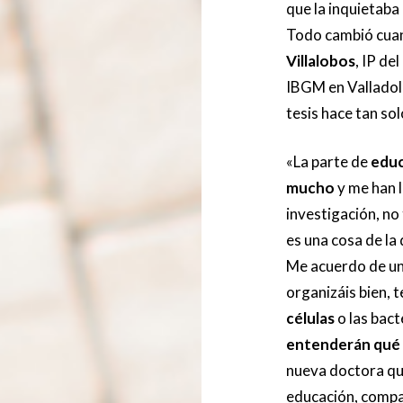
que la inquietaba
Todo cambió cuan
Villalobos
, IP de
IBGM en Valladol
tesis hace tan so
«La parte de
educ
mucho
y me han l
investigación, no
es una cosa de la
Me acuerdo de un 
organizáis bien, t
células
o las bact
entenderán qué e
nueva doctora qu
educación, compa